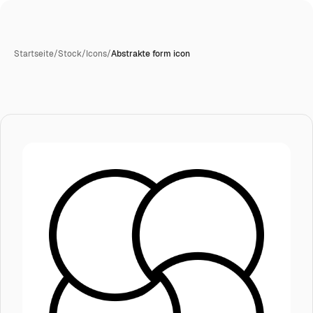
Startseite
/
Stock
/
Icons
/
Abstrakte form icon