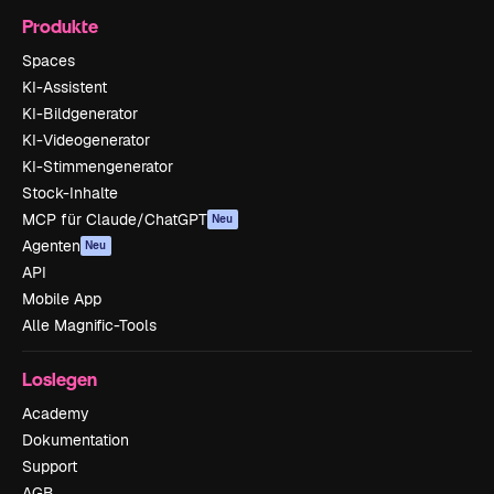
Produkte
Spaces
KI-Assistent
KI-Bildgenerator
KI-Videogenerator
KI-Stimmengenerator
Stock-Inhalte
MCP für Claude/ChatGPT
Neu
Agenten
Neu
API
Mobile App
Alle Magnific-Tools
Loslegen
Academy
Dokumentation
Support
AGB