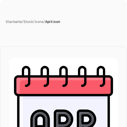
Startseite
/
Stock
/
Icons
/
April icon