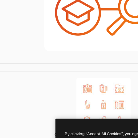
By clicking “Accept All Cookies”, you ag
Generic gradient outline