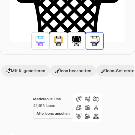
Mit KI generieren
Icon bearbeiten
Icon-Set erste
Meticulous Line
44,455
Icons
Alle Icons ansehen