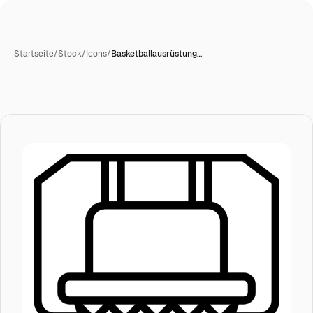
Startseite
/
Stock
/
Icons
/
Basketballausrüstung…