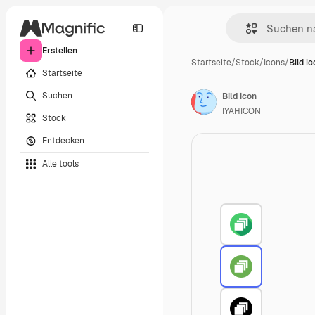
Erstellen
Startseite
/
Stock
/
Icons
/
Bild i
Startseite
Suchen
Bild icon
IYAHICON
Stock
Entdecken
Alle tools