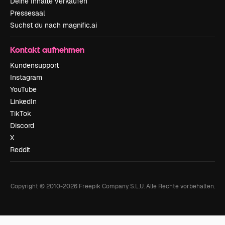
Deine Inhalte verkaufen
Pressesaal
Suchst du nach magnific.ai
Kontakt aufnehmen
Kundensupport
Instagram
YouTube
LinkedIn
TikTok
Discord
X
Reddit
Copyright © 2010-
2026
Freepik Company S.L.U.
Alle Rechte vorbehalten
.