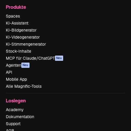
Produkte
Spaces
KI-Assistent
KI-Bildgenerator
KI-Videogenerator
KI-Stimmengenerator
Stock-Inhalte
MCP für Claude/ChatGPT
Neu
Agenten
Neu
API
Mobile App
Alle Magnific-Tools
Loslegen
Academy
Dokumentation
Support
AGB