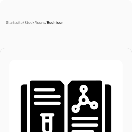
Startseite
/
Stock
/
Icons
/
Buch icon