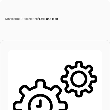
Startseite
/
Stock
/
Icons
/
Effizienz icon