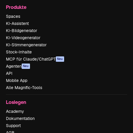
Produkte
Spaces
KI-Assistent
KI-Bildgenerator
KI-Videogenerator
KI-Stimmengenerator
Stock-Inhalte
MCP für Claude/ChatGPT
Neu
Agenten
Neu
API
Mobile App
Alle Magnific-Tools
Loslegen
Academy
Dokumentation
Support
AGB