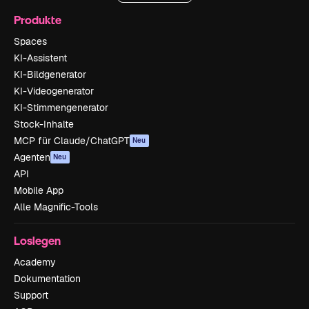
Produkte
Spaces
KI-Assistent
KI-Bildgenerator
KI-Videogenerator
KI-Stimmengenerator
Stock-Inhalte
MCP für Claude/ChatGPT
Neu
Agenten
Neu
API
Mobile App
Alle Magnific-Tools
Loslegen
Academy
Dokumentation
Support