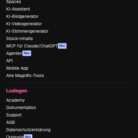
Spaces
KI-Assistent
KI-Bildgenerator
KI-Videogenerator
KI-Stimmengenerator
Stock-Inhalte
MCP für Claude/ChatGPT
Neu
Agenten
Neu
API
Mobile App
Alle Magnific-Tools
Loslegen
Academy
Dokumentation
Support
AGB
Datenschutzerklärung
Originale
Neu