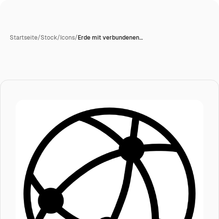
Startseite
/
Stock
/
Icons
/
Erde mit verbundenen…