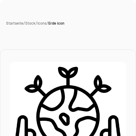
Startseite
/
Stock
/
Icons
/
Erde icon