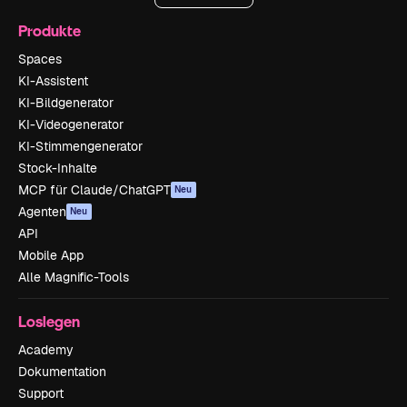
Produkte
Spaces
KI-Assistent
KI-Bildgenerator
KI-Videogenerator
KI-Stimmengenerator
Stock-Inhalte
MCP für Claude/ChatGPT
Neu
Agenten
Neu
API
Mobile App
Alle Magnific-Tools
Loslegen
Academy
Dokumentation
Support