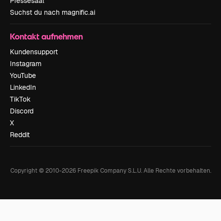
Pressesaal
Suchst du nach magnific.ai
Kontakt aufnehmen
Kundensupport
Instagram
YouTube
LinkedIn
TikTok
Discord
X
Reddit
Copyright © 2010-
2026
Freepik Company S.L.U.
Alle Rechte vorbehalten
.