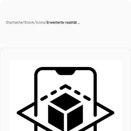
Startseite
/
Stock
/
Icons
/
Erweiterte realität …