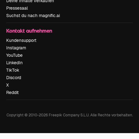
Deine Inhalte verkaufen
Pressesaal
Suchst du nach magnific.ai
Kontakt aufnehmen
Kundensupport
Instagram
YouTube
LinkedIn
TikTok
Discord
X
Reddit
Copyright © 2010-
2026
Freepik Company S.L.U.
Alle Rechte vorbehalten
.