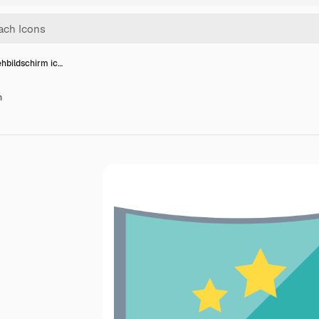
hbildschirm ic…
n