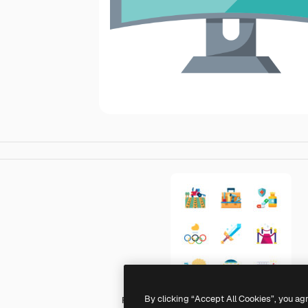
By clicking “Accept All Cookies”, you ag
PongsakornRed Flat