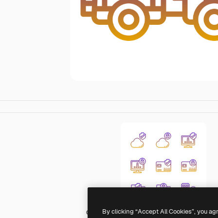
By clicking “Accept All Cookies”, you ag
Generic gradient outline