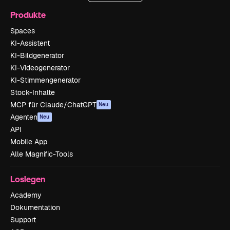
Produkte
Spaces
KI-Assistent
KI-Bildgenerator
KI-Videogenerator
KI-Stimmengenerator
Stock-Inhalte
MCP für Claude/ChatGPT
Neu
Agenten
Neu
API
Mobile App
Alle Magnific-Tools
Loslegen
Academy
Dokumentation
Support