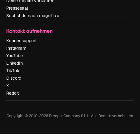
Deine Inhalte verkaufen
Pressesaal
Suchst du nach magnific.ai
Kontakt aufnehmen
Kundensupport
Instagram
YouTube
LinkedIn
TikTok
Discord
X
Reddit
Copyright © 2010-
2026
Freepik Company S.L.U.
Alle Rechte vorbehalten
.