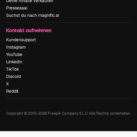
Deine Inhalte verkaufen
Pressesaal
Suchst du nach magnific.ai
Kontakt aufnehmen
Kundensupport
Instagram
YouTube
LinkedIn
TikTok
Discord
X
Reddit
Copyright © 2010-
2026
Freepik Company S.L.U.
Alle Rechte vorbehalten
.