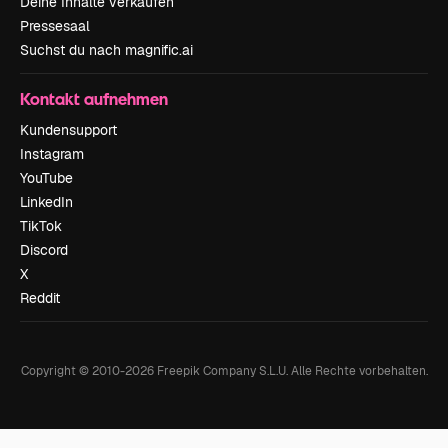
Deine Inhalte verkaufen
Pressesaal
Suchst du nach magnific.ai
Kontakt aufnehmen
Kundensupport
Instagram
YouTube
LinkedIn
TikTok
Discord
X
Reddit
Copyright © 2010-
2026
Freepik Company S.L.U.
Alle Rechte vorbehalten
.