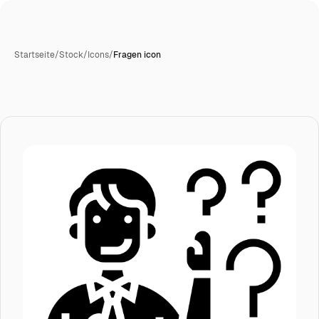
Startseite
/
Stock
/
Icons
/
Fragen icon