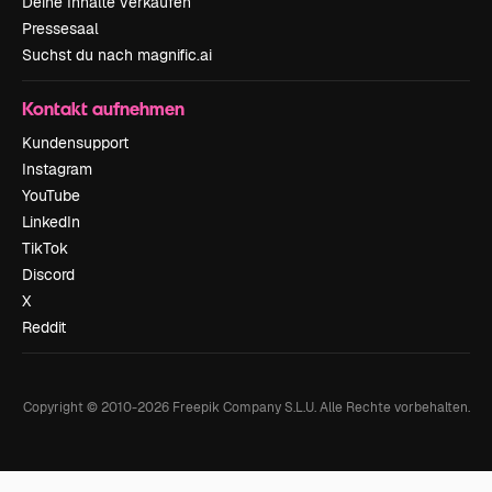
Deine Inhalte verkaufen
Pressesaal
Suchst du nach magnific.ai
Kontakt aufnehmen
Kundensupport
Instagram
YouTube
LinkedIn
TikTok
Discord
X
Reddit
Copyright © 2010-
2026
Freepik Company S.L.U.
Alle Rechte vorbehalten
.