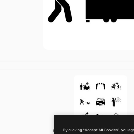
By clicking “Accept All Cookies”, you ag
Generic Others