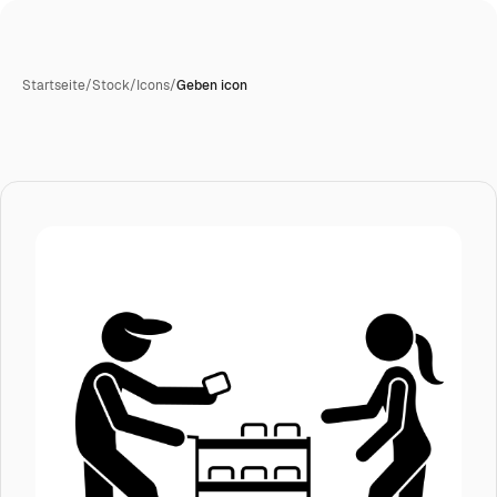
Startseite
/
Stock
/
Icons
/
Geben icon