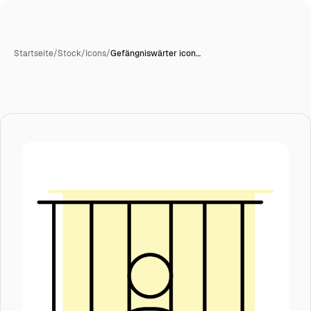
Startseite
/
Stock
/
Icons
/
Gefängniswärter icon…