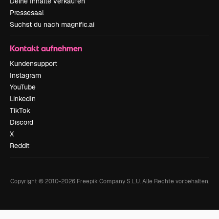
Deine Inhalte verkaufen
Pressesaal
Suchst du nach magnific.ai
Kontakt aufnehmen
Kundensupport
Instagram
YouTube
LinkedIn
TikTok
Discord
X
Reddit
Copyright © 2010-
2026
Freepik Company S.L.U.
Alle Rechte vorbehalten
.