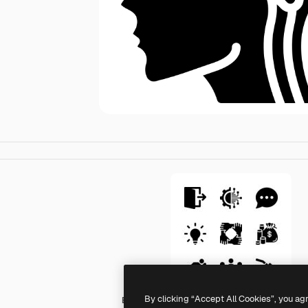
By clicking “Accept All Cookies”, you ag
Basic Miscellany Fill