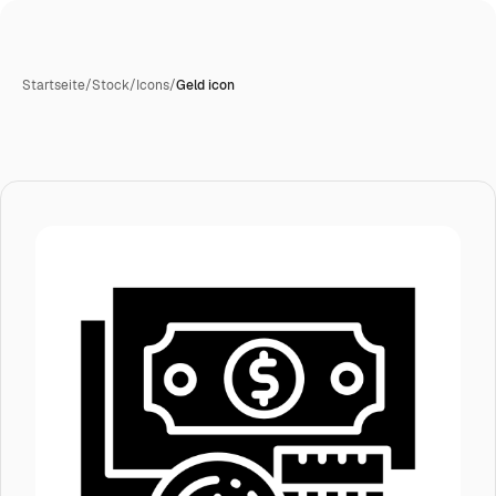
Startseite
/
Stock
/
Icons
/
Geld icon