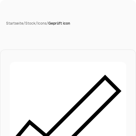
Startseite
/
Stock
/
Icons
/
Geprüft icon