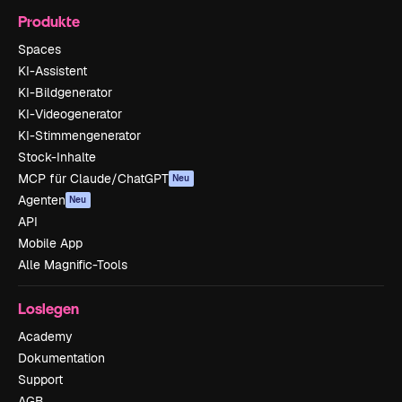
Produkte
Spaces
KI-Assistent
KI-Bildgenerator
KI-Videogenerator
KI-Stimmengenerator
Stock-Inhalte
MCP für Claude/ChatGPT
Neu
Agenten
Neu
API
Mobile App
Alle Magnific-Tools
Loslegen
Academy
Dokumentation
Support
AGB