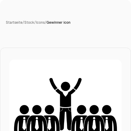
Startseite
/
Stock
/
Icons
/
Gewinner icon