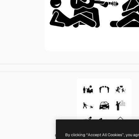
By clicking “Accept All Cookies”, you ag
Generic Others