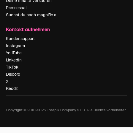
Deine Inhalte verkaufen
Pressesaal
Suchst du nach magnific.ai
Kontakt aufnehmen
Kundensupport
Instagram
YouTube
LinkedIn
TikTok
Discord
X
Reddit
Copyright © 2010-
2026
Freepik Company S.L.U.
Alle Rechte vorbehalten
.