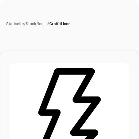
Startseite
/
Stock
/
Icons
/
Graffiti icon