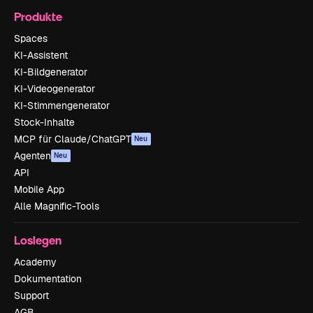
Produkte
Spaces
KI-Assistent
KI-Bildgenerator
KI-Videogenerator
KI-Stimmengenerator
Stock-Inhalte
MCP für Claude/ChatGPT
Neu
Agenten
Neu
API
Mobile App
Alle Magnific-Tools
Loslegen
Academy
Dokumentation
Support
AGB