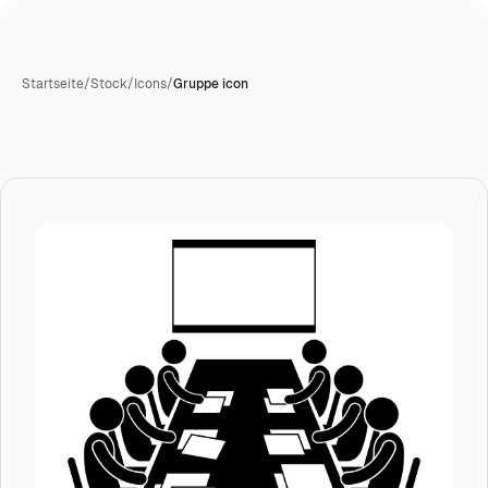
Startseite
/
Stock
/
Icons
/
Gruppe icon