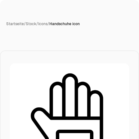
Startseite
/
Stock
/
Icons
/
Handschuhe icon