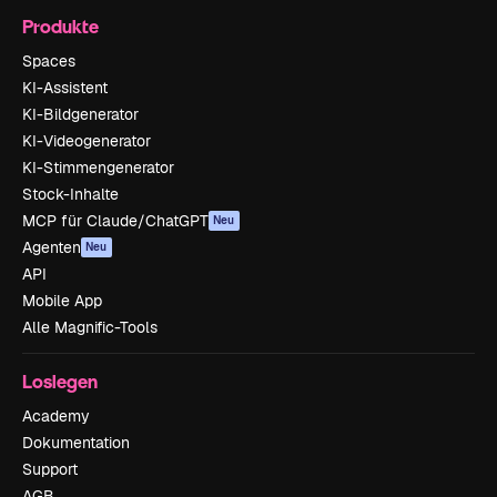
Produkte
Spaces
KI-Assistent
KI-Bildgenerator
KI-Videogenerator
KI-Stimmengenerator
Stock-Inhalte
MCP für Claude/ChatGPT
Neu
Agenten
Neu
API
Mobile App
Alle Magnific-Tools
Loslegen
Academy
Dokumentation
Support
AGB