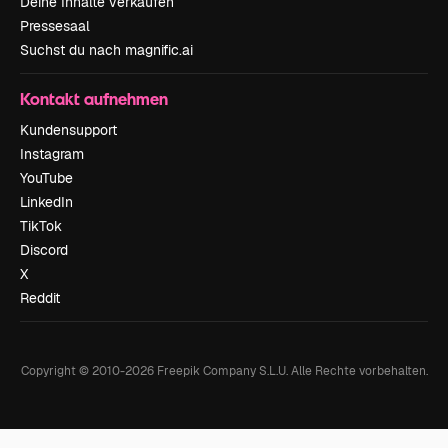
Deine Inhalte verkaufen
Pressesaal
Suchst du nach magnific.ai
Kontakt aufnehmen
Kundensupport
Instagram
YouTube
LinkedIn
TikTok
Discord
X
Reddit
Copyright © 2010-
2026
Freepik Company S.L.U.
Alle Rechte vorbehalten
.