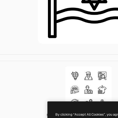
By clicking “Accept All Cookies”, you ag
Surang Lineal