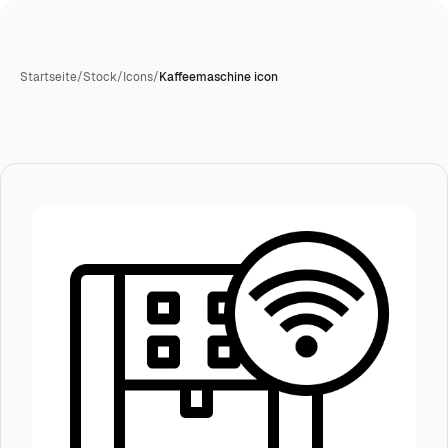
Startseite
/
Stock
/
Icons
/
Kaffeemaschine icon