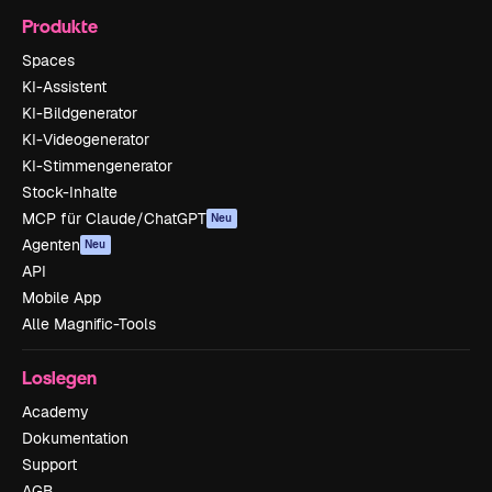
Produkte
Spaces
KI-Assistent
KI-Bildgenerator
KI-Videogenerator
KI-Stimmengenerator
Stock-Inhalte
MCP für Claude/ChatGPT
Neu
Agenten
Neu
API
Mobile App
Alle Magnific-Tools
Loslegen
Academy
Dokumentation
Support
AGB