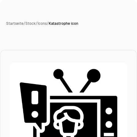
Startseite
/
Stock
/
Icons
/
Katastrophe icon