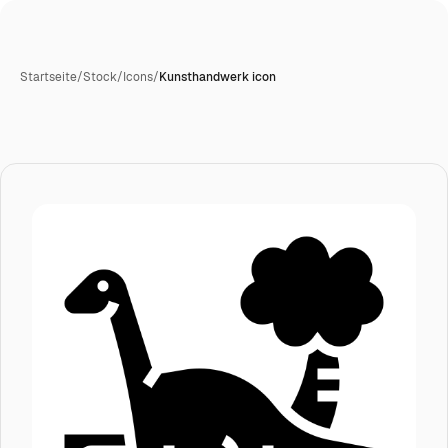
Startseite
/
Stock
/
Icons
/
Kunsthandwerk icon