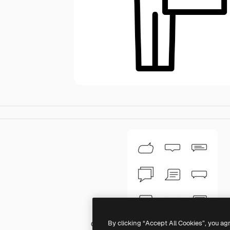
By clicking “Accept All Cookies”, you ag
Generic black outline