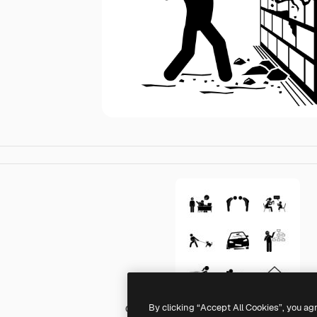
By clicking “Accept All Cookies”, you ag
Generic Others