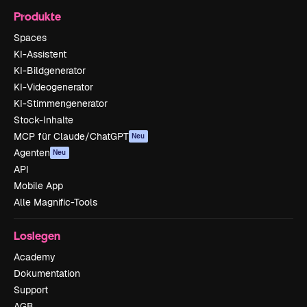
Produkte
Spaces
KI-Assistent
KI-Bildgenerator
KI-Videogenerator
KI-Stimmengenerator
Stock-Inhalte
MCP für Claude/ChatGPT
Neu
Agenten
Neu
API
Mobile App
Alle Magnific-Tools
Loslegen
Academy
Dokumentation
Support
AGB