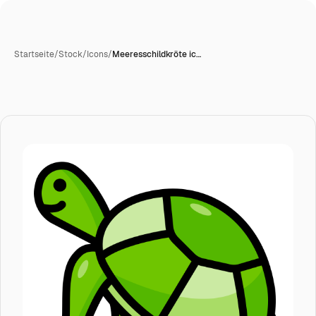
Startseite
/
Stock
/
Icons
/
Meeresschildkröte ic…