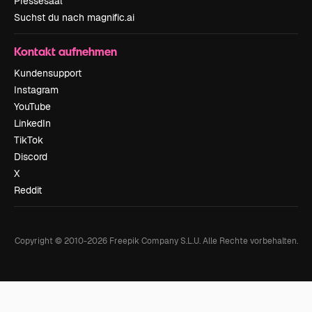
Pressesaal
Suchst du nach magnific.ai
Kontakt aufnehmen
Kundensupport
Instagram
YouTube
LinkedIn
TikTok
Discord
X
Reddit
Copyright © 2010-
2026
Freepik Company S.L.U.
Alle Rechte vorbehalten
.