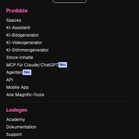
Produkte
Spaces
KI-Assistent
KI-Bildgenerator
KI-Videogenerator
KI-Stimmengenerator
Stock-Inhalte
MCP für Claude/ChatGPT
Neu
Agenten
Neu
API
Mobile App
Alle Magnific-Tools
Loslegen
Academy
Dokumentation
Support