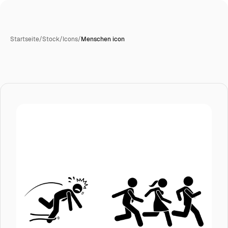
Startseite
/
Stock
/
Icons
/
Menschen icon