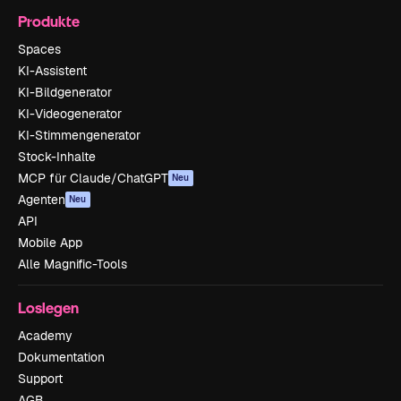
Produkte
Spaces
KI-Assistent
KI-Bildgenerator
KI-Videogenerator
KI-Stimmengenerator
Stock-Inhalte
MCP für Claude/ChatGPT
Neu
Agenten
Neu
API
Mobile App
Alle Magnific-Tools
Loslegen
Academy
Dokumentation
Support
AGB