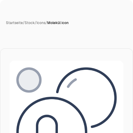
Startseite
/
Stock
/
Icons
/
Molekül icon