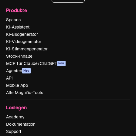
Produkte
Spaces
KI-Assistent
KI-Bildgenerator
KI-Videogenerator
KI-Stimmengenerator
Stock-Inhalte
MCP für Claude/ChatGPT
Neu
Agenten
Neu
API
Mobile App
Alle Magnific-Tools
Loslegen
Academy
Dokumentation
Support