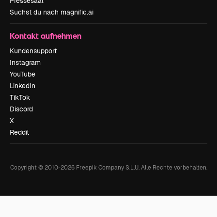
Pressesaal
Suchst du nach magnific.ai
Kontakt aufnehmen
Kundensupport
Instagram
YouTube
LinkedIn
TikTok
Discord
X
Reddit
Copyright © 2010-
2026
Freepik Company S.L.U.
Alle Rechte vorbehalten
.