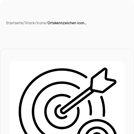
Startseite
/
Stock
/
Icons
/
Ortskennzeichen icon…