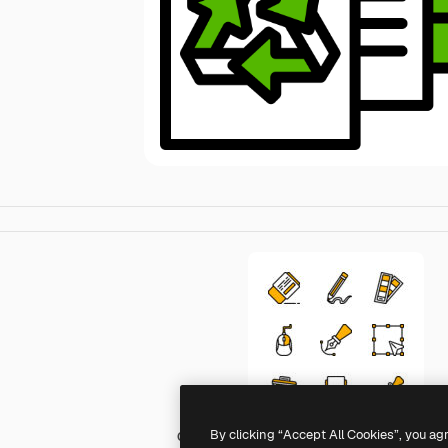
By clicking “Accept All Cookies”, you ag
Generic color lineal-color