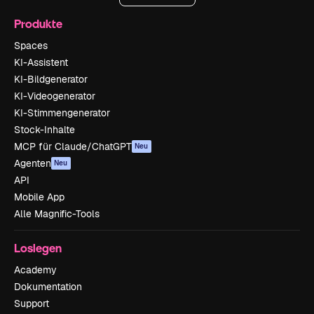
Produkte
Spaces
KI-Assistent
KI-Bildgenerator
KI-Videogenerator
KI-Stimmengenerator
Stock-Inhalte
MCP für Claude/ChatGPT
Neu
Agenten
Neu
API
Mobile App
Alle Magnific-Tools
Loslegen
Academy
Dokumentation
Support