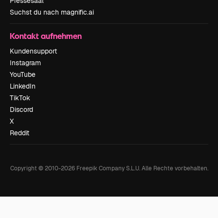
Pressesaal
Suchst du nach magnific.ai
Kontakt aufnehmen
Kundensupport
Instagram
YouTube
LinkedIn
TikTok
Discord
X
Reddit
Copyright © 2010-
2026
Freepik Company S.L.U.
Alle Rechte vorbehalten
.