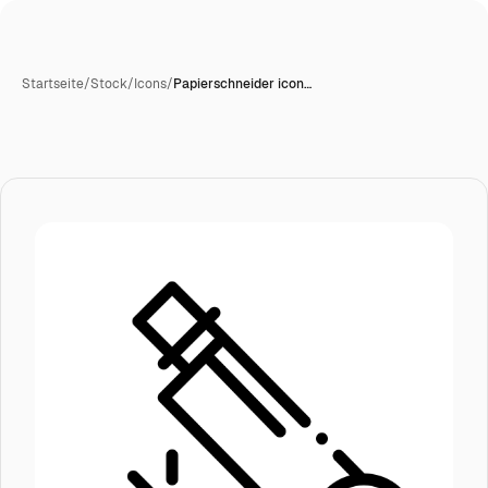
Startseite
/
Stock
/
Icons
/
Papierschneider icon…